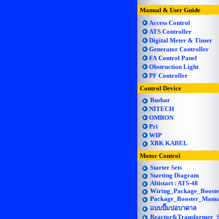
Manual & User Guide
Access Control
ATS Controller
Digital Meter & Timer
Generator Controller
FA Control Panel
Obstruction Light
PF Controller
Control Device
Busbar
NITECH
OMRON
Pri
WIP
XBK KABEL
Motor Control
Starter Sets
Starting Diagram
Altistart : ATS-48
Wiring_Package_Boost
Package_Booster_Manu
แบบปั๊มบ่อบาดาล
Reactor&Transformer_S