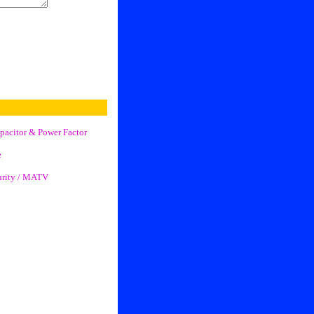
pacitor & Power Factor
e
curity / MATV