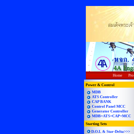
Home
Pro
Power & Control
MDB
ATS Controller
CAP BANK
Control Panel MCC
Generator Controller
MDB+ATS+CAP+MCC
Starting Sets
D.O.L & Star-Delta>>>