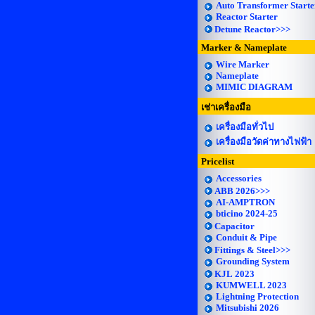
Auto Transformer Starte
Reactor Starter
Detune Reactor>>>
Marker & Nameplate
Wire Marker
Nameplate
MIMIC DIAGRAM
เช่าเครื่องมือ
เครื่องมือทั่วไป
เครื่องมือวัดค่าทางไฟฟ้า
Pricelist
Accessories
ABB 2026>>>
AI-AMPTRON
bticino 2024-25
Capacitor
Conduit & Pipe
Fittings & Steel>>>
Grounding System
KJL 2023
KUMWELL 2023
Lightning Protection
Mitsubishi 2026